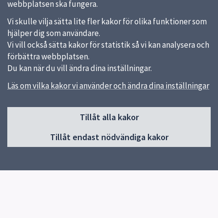
webbplatsen ska fungera.
Vi skulle vilja sätta lite fler kakor för olika funktioner som
hjälper dig som användare.
Vi vill också sätta kakor för statistik så vi kan analysera och
förbättra webbplatsen.
Du kan när du vill ändra dina inställningar.
Läs om vilka kakor vi använder och ändra dina inställningar
Sidfot
Tillåt alla kakor
Huvudmeny
Tillåt endast nödvändiga kakor
Start
Gemensam information
Om oss
Våra utbildningar
För sökande till Jälla
För elever
Elevhälsa