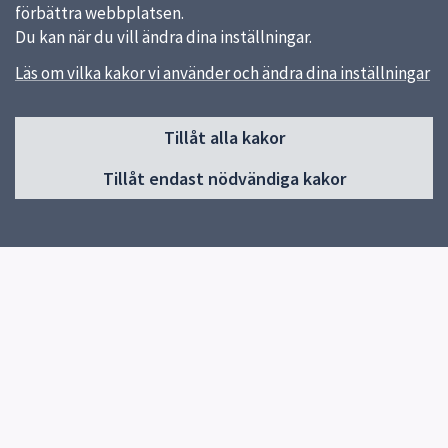
förbättra webbplatsen.
Du kan när du vill ändra dina inställningar.
Läs om vilka kakor vi använder och ändra dina inställningar
Sidfot
Tillåt alla kakor
Huvudmeny
Tillåt endast nödvändiga kakor
Start
Gemensam information
Om oss
Våra utbildningar
För sökande till Jälla
För elever
Elevhälsa
Kontakt
IT-support